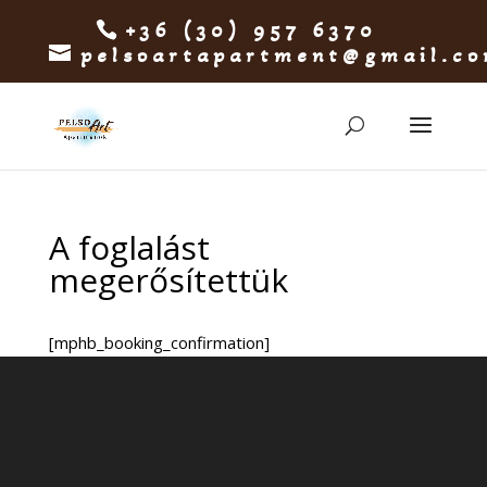
+36 (30) 957 6370
pelsoartapartment@gmail.c
A foglalást
megerősítettük
[mphb_booking_confirmation]