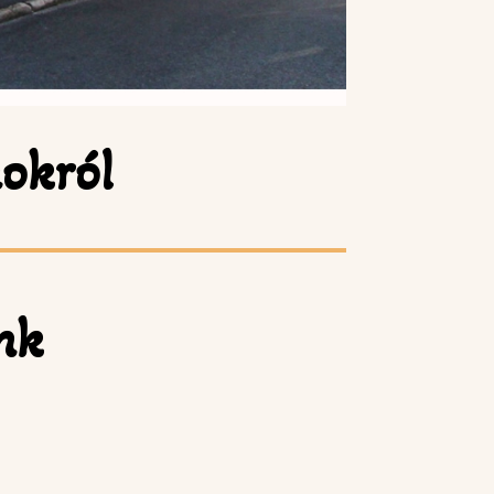
okról
nk