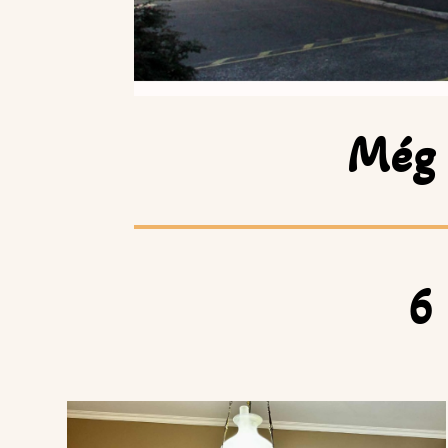
Még 
6