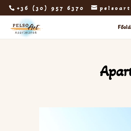
+36 (30) 957 6370
pelsoar
Főold
Apar